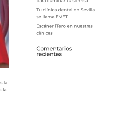
para iluminar tu sonrisa
Tu clínica dental en Sevilla
se llama EMET
Escáner iTero en nuestras
clínicas
Comentarios
recientes
s la
 la