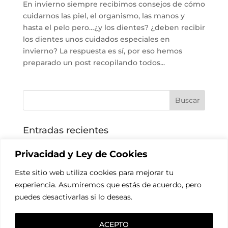
En invierno siempre recibimos consejos de cómo
cuidarnos las piel, el organismo, las manos y
hasta el pelo pero…¿y los dientes? ¿deben recibir
los dientes unos cuidados especiales en
invierno? La respuesta es sí, por eso hemos
preparado un post recopilando todos...
Entradas recientes
Estética dental en buenas manos
Privacidad y Ley de Cookies
Horario verano
Este sitio web utiliza cookies para mejorar tu
Blanqueamiento dental para iluminar tu sonrisa
experiencia. Asumiremos que estás de acuerdo, pero
Tu clínica dental en Sevilla se llama EMET
puedes desactivarlas si lo deseas.
Escáner iTero en nuestras clínicas
ACEPTO