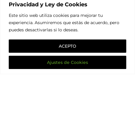
Inaugurado en el año 2015 y situado en Triana (Sevilla),
Privacidad y Ley de Cookies
nuestro
centro integral odontológico está liderado por la
Dra. María Teresa Guerrero Carmona.
Este sitio web utiliza cookies para mejorar tu
experiencia. Asumiremos que estás de acuerdo, pero
De la mano de un equipo profesional altamente
puedes desactivarlas si lo deseas.
especializado, se encargan de ofrecerte un servicio de
calidad, gracias a sus conocimientos, dedicación y pasión
por la odontología.
ACEPTO
Ajustes de Cookies